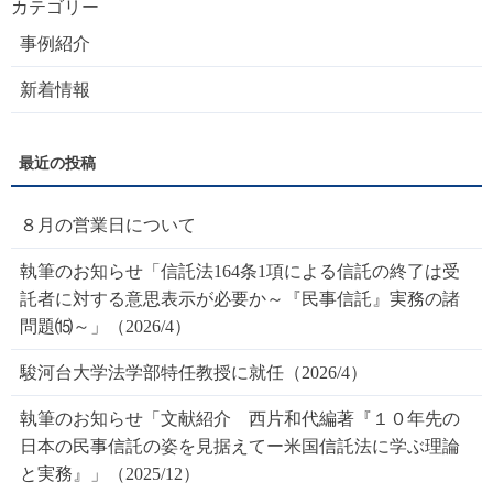
カテゴリー
事例紹介
新着情報
８月の営業日について
執筆のお知らせ「信託法164条1項による信託の終了は受
託者に対する意思表示が必要か～『民事信託』実務の諸
問題⒂～」（2026/4）
駿河台大学法学部特任教授に就任（2026/4）
執筆のお知らせ「文献紹介 西片和代編著『１０年先の
日本の民事信託の姿を見据えてー米国信託法に学ぶ理論
と実務』」（2025/12）